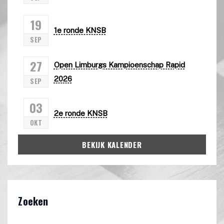
19
1e ronde KNSB
SEP
27
Open Limburgs Kampioenschap Rapid
2026
SEP
03
2e ronde KNSB
OKT
BEKIJK KALENDER
Zoeken