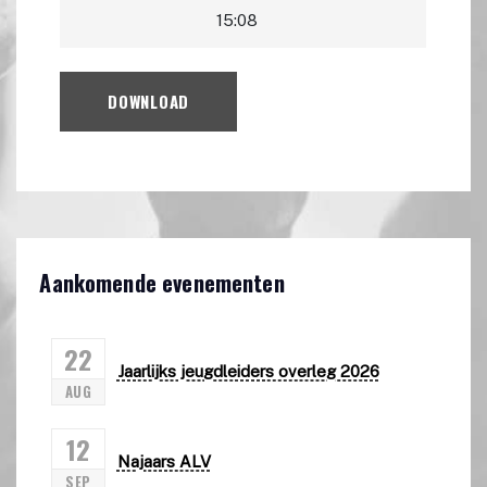
15:08
DOWNLOAD
Aankomende evenementen
22
Jaarlijks jeugdleiders overleg 2026
AUG
12
Najaars ALV
SEP