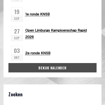
19
1e ronde KNSB
SEP
27
Open Limburgs Kampioenschap Rapid
2026
SEP
03
2e ronde KNSB
OKT
BEKIJK KALENDER
Zoeken