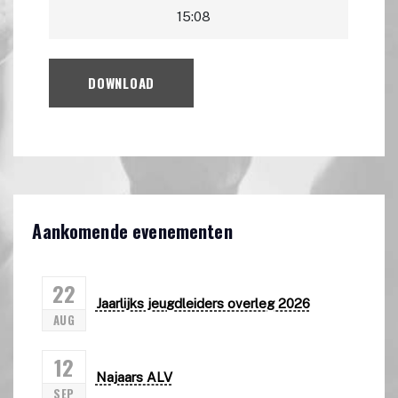
15:08
DOWNLOAD
Aankomende evenementen
22
Jaarlijks jeugdleiders overleg 2026
AUG
12
Najaars ALV
SEP