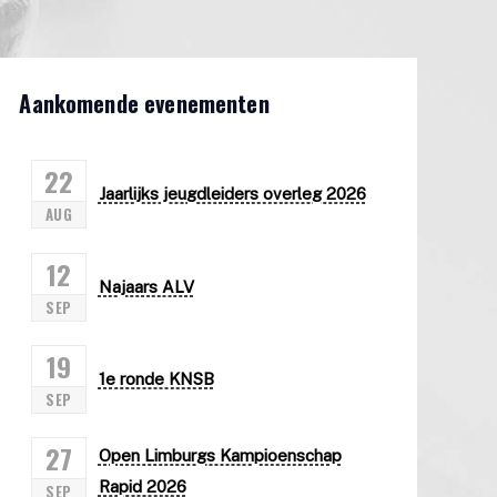
Aankomende evenementen
22
Jaarlijks jeugdleiders overleg 2026
AUG
12
Najaars ALV
SEP
19
1e ronde KNSB
SEP
27
Open Limburgs Kampioenschap
Rapid 2026
SEP