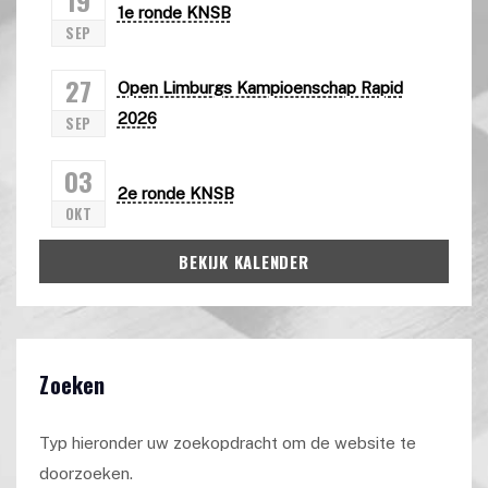
1e ronde KNSB
SEP
27
Open Limburgs Kampioenschap Rapid
2026
SEP
03
2e ronde KNSB
OKT
BEKIJK KALENDER
Zoeken
Typ hieronder uw zoekopdracht om de website te
doorzoeken.