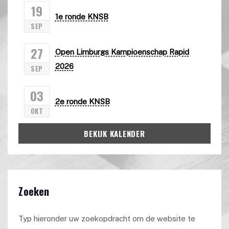
19
1e ronde KNSB
SEP
27
Open Limburgs Kampioenschap Rapid
2026
SEP
03
2e ronde KNSB
OKT
BEKIJK KALENDER
Zoeken
Typ hieronder uw zoekopdracht om de website te