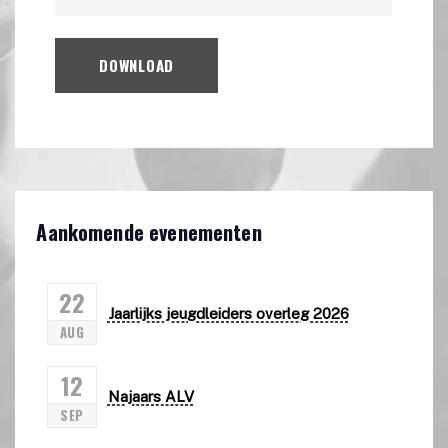
DOWNLOAD
Aankomende evenementen
22
Jaarlijks jeugdleiders overleg 2026
AUG
12
Najaars ALV
SEP