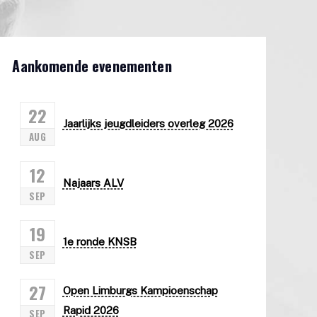
Aankomende evenementen
22
Jaarlijks jeugdleiders overleg 2026
AUG
12
Najaars ALV
SEP
19
1e ronde KNSB
SEP
27
Open Limburgs Kampioenschap
Rapid 2026
SEP