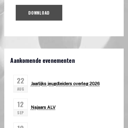
DOWNLOAD
Aankomende evenementen
22
Jaarlijks jeugdleiders overleg 2026
AUG
12
Najaars ALV
SEP
19