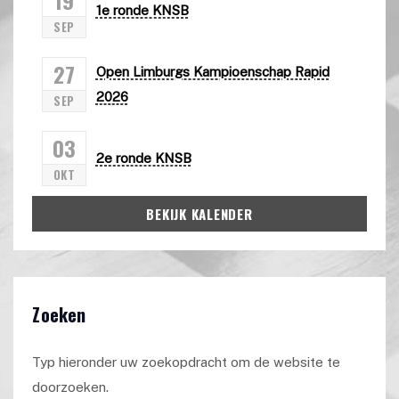
1e ronde KNSB
SEP
27
Open Limburgs Kampioenschap Rapid
2026
SEP
03
2e ronde KNSB
OKT
BEKIJK KALENDER
Zoeken
Typ hieronder uw zoekopdracht om de website te
doorzoeken.