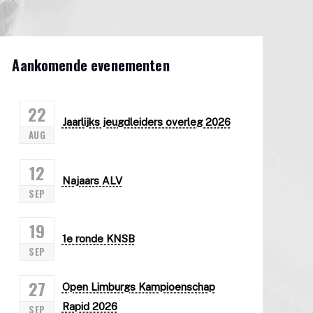
Aankomende evenementen
22
Jaarlijks jeugdleiders overleg 2026
AUG
12
Najaars ALV
SEP
19
1e ronde KNSB
SEP
27
Open Limburgs Kampioenschap
Rapid 2026
SEP