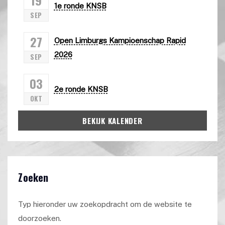
1e ronde KNSB
SEP
27
Open Limburgs Kampioenschap Rapid
2026
SEP
03
2e ronde KNSB
OKT
BEKIJK KALENDER
Zoeken
Typ hieronder uw zoekopdracht om de website te
doorzoeken.