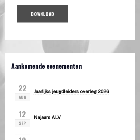
DOWNLOAD
Aankomende evenementen
22
Jaarlijks jeugdleiders overleg 2026
AUG
12
Najaars ALV
SEP
19