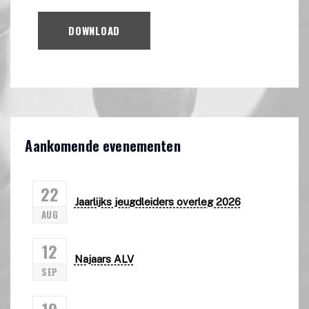
DOWNLOAD
Aankomende evenementen
22
Jaarlijks jeugdleiders overleg 2026
AUG
12
Najaars ALV
SEP
19