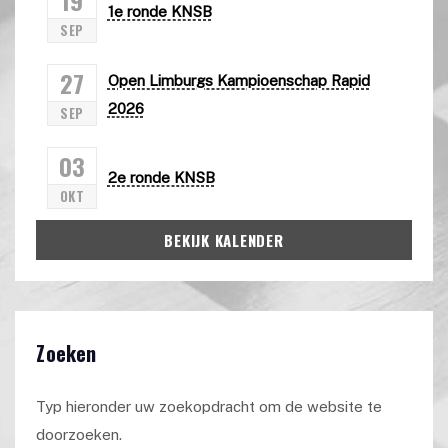
1e ronde KNSB
SEP
27
Open Limburgs Kampioenschap Rapid
2026
SEP
03
2e ronde KNSB
OKT
BEKIJK KALENDER
Zoeken
Typ hieronder uw zoekopdracht om de website te
doorzoeken.