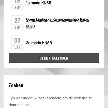
1e ronde KNSB
SEP
27
Open Limburgs Kampioenschap Rapid
2026
SEP
03
2e ronde KNSB
OKT
BEKIJK KALENDER
Zoeken
Typ hieronder uw zoekopdracht om de website te
doorzoeken.