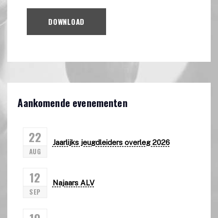
DOWNLOAD
Aankomende evenementen
22
Jaarlijks jeugdleiders overleg 2026
AUG
12
Najaars ALV
SEP
19