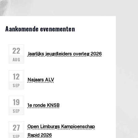
Aankomende evenementen
22
Jaarlijks jeugdleiders overleg 2026
AUG
12
Najaars ALV
SEP
19
1e ronde KNSB
SEP
27
Open Limburgs Kampioenschap
Rapid 2026
SEP