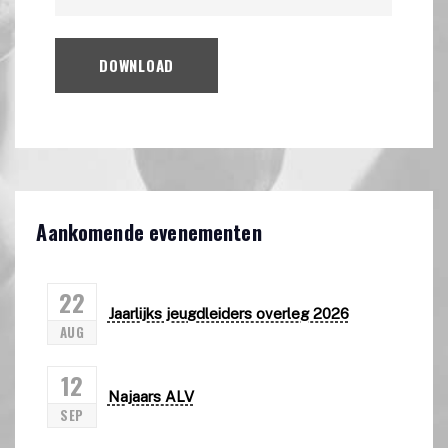
DOWNLOAD
Aankomende evenementen
22
Jaarlijks jeugdleiders overleg 2026
AUG
12
Najaars ALV
SEP