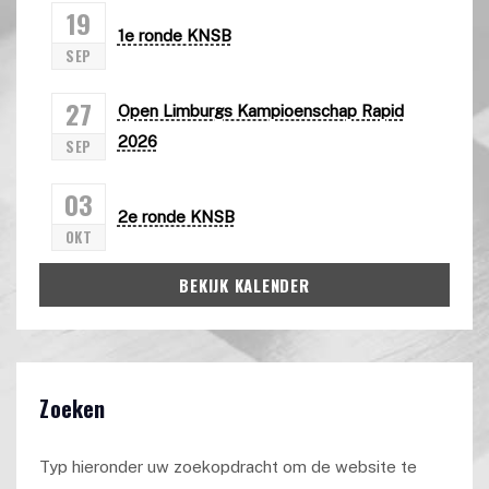
19
1e ronde KNSB
SEP
27
Open Limburgs Kampioenschap Rapid
2026
SEP
03
2e ronde KNSB
OKT
BEKIJK KALENDER
Zoeken
Typ hieronder uw zoekopdracht om de website te