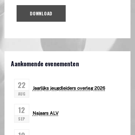
DOWNLOAD
Aankomende evenementen
22
Jaarlijks jeugdleiders overleg 2026
AUG
12
Najaars ALV
SEP
19