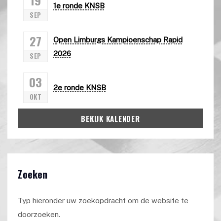
1e ronde KNSB
SEP
27
Open Limburgs Kampioenschap Rapid
2026
SEP
03
2e ronde KNSB
OKT
BEKIJK KALENDER
Zoeken
Typ hieronder uw zoekopdracht om de website te
doorzoeken.