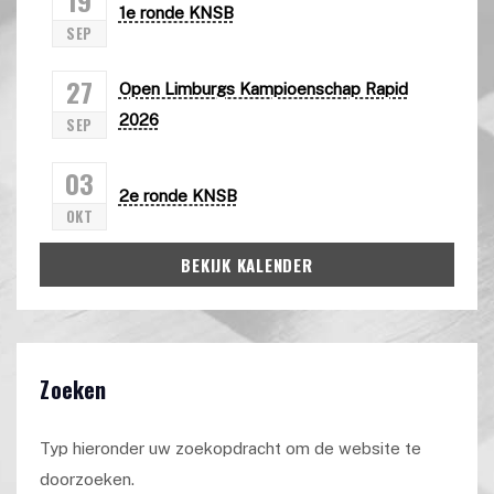
1e ronde KNSB
SEP
27
Open Limburgs Kampioenschap Rapid
2026
SEP
03
2e ronde KNSB
OKT
BEKIJK KALENDER
Zoeken
Typ hieronder uw zoekopdracht om de website te
doorzoeken.