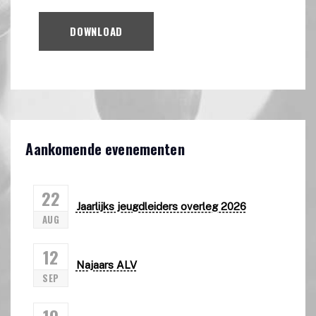
DOWNLOAD
Aankomende evenementen
22
Jaarlijks jeugdleiders overleg 2026
AUG
12
Najaars ALV
SEP
19