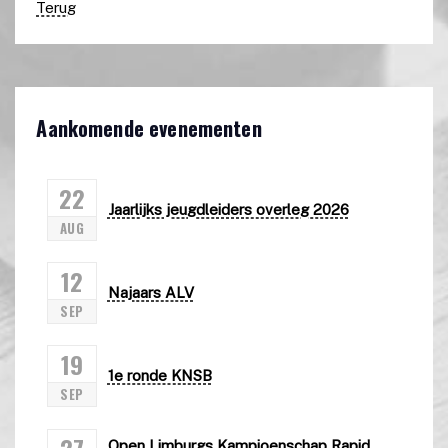
Terug
Aankomende evenementen
22
Jaarlijks jeugdleiders overleg 2026
AUG
12
Najaars ALV
SEP
19
1e ronde KNSB
SEP
27
Open Limburgs Kampioenschap Rapid