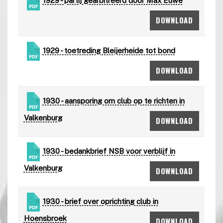
1929 - partij gearbitreerd door Max Euwe
DOWNLOAD
1929 - toetreding Bleijerheide tot bond
DOWNLOAD
1930 - aansporing om club op te richten in
Valkenburg
DOWNLOAD
1930 - bedankbrief NSB voor verblijf in
Valkenburg
DOWNLOAD
1930 - brief over oprichting club in
Hoensbroek
DOWNLOAD