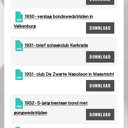
1930 - verslag bondswedstrijden in
Valkenburg
DOWNLOAD
1931 - brief schaakclub Kerkrade
DOWNLOAD
1931 - club De Zwarte Napoleon in Maastricht
DOWNLOAD
1932 - 5-jarig bestaan bond met
gongwedstrijden
DOWNLOAD