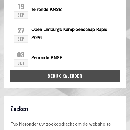
19
1e ronde KNSB
SEP
27
Open Limburgs Kampioenschap Rapid
2026
SEP
03
2e ronde KNSB
OKT
BEKIJK KALENDER
Zoeken
Typ hieronder uw zoekopdracht om de website te