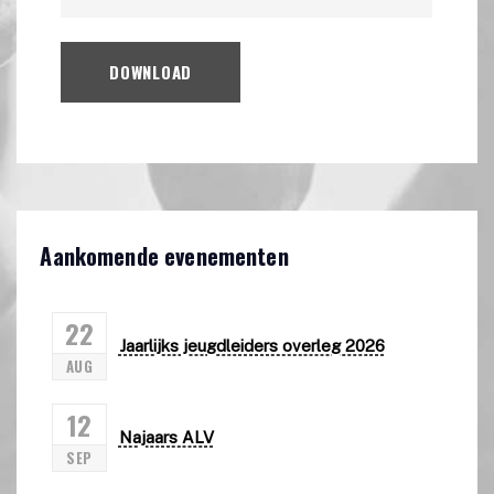
DOWNLOAD
Aankomende evenementen
22
Jaarlijks jeugdleiders overleg 2026
AUG
12
Najaars ALV
SEP