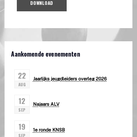
DOWNLOAD
Aankomende evenementen
22
Jaarlijks jeugdleiders overleg 2026
AUG
12
Najaars ALV
SEP
19
1e ronde KNSB
SEP