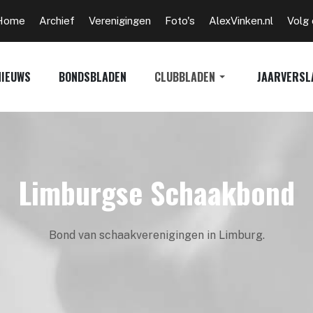
Home
Archief
Verenigingen
Foto's
AlexVinken.nl
Volg
NIEUWS
BONDSBLADEN
CLUBBLADEN
JAARVERSL
Limburgse Schaakbond
Bond van schaakverenigingen in Limburg.