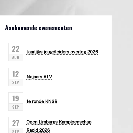
Aankomende evenementen
22
Jaarlijks jeugdleiders overleg 2026
AUG
12
Najaars ALV
SEP
19
1e ronde KNSB
SEP
27
Open Limburgs Kampioenschap
Rapid 2026
SEP