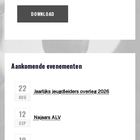
DOWNLOAD
Aankomende evenementen
22
Jaarlijks jeugdleiders overleg 2026
AUG
12
Najaars ALV
SEP
19