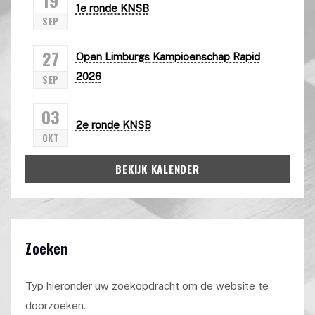
1e ronde KNSB
SEP
27
Open Limburgs Kampioenschap Rapid
2026
SEP
03
2e ronde KNSB
OKT
BEKIJK KALENDER
Zoeken
Typ hieronder uw zoekopdracht om de website te
doorzoeken.