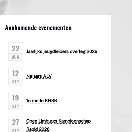
Aankomende evenementen
22
Jaarlijks jeugdleiders overleg 2026
AUG
12
Najaars ALV
SEP
19
1e ronde KNSB
SEP
27
Open Limburgs Kampioenschap
Rapid 2026
SEP