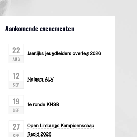
Aankomende evenementen
22
Jaarlijks jeugdleiders overleg 2026
AUG
12
Najaars ALV
SEP
19
1e ronde KNSB
SEP
27
Open Limburgs Kampioenschap
Rapid 2026
SEP