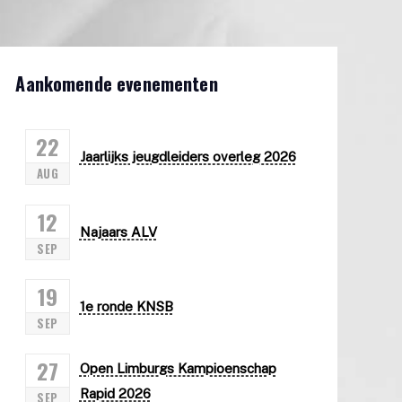
Aankomende evenementen
22
Jaarlijks jeugdleiders overleg 2026
AUG
12
Najaars ALV
SEP
19
1e ronde KNSB
SEP
27
Open Limburgs Kampioenschap
Rapid 2026
SEP