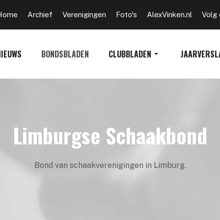
Home
Archief
Verenigingen
Foto's
AlexVinken.nl
Volg
NIEUWS
BONDSBLADEN
CLUBBLADEN
JAARVERSL
Limburgse Schaakbond
Bond van schaakverenigingen in Limburg.